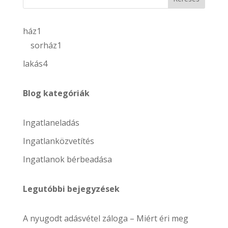
1
ház
1
termék
1
sorház
1
termék
4
lakás
4
termék
Blog kategóriák
Ingatlaneladás
Ingatlanközvetítés
Ingatlanok bérbeadása
Legutóbbi bejegyzések
A nyugodt adásvétel záloga – Miért éri meg