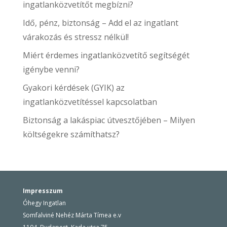
ingatlanközvetítőt megbízni?
Idő, pénz, biztonság – Add el az ingatlant
várakozás és stressz nélkül!
Miért érdemes ingatlanközvetítő segítségét
igénybe venni?
Gyakori kérdések (GYIK) az
ingatlanközvetítéssel kapcsolatban
Biztonság a lakáspiac útvesztőjében – Milyen
költségekre számíthatsz?
Impresszum
Óhegy Ingatlan
Somfalviné Nehéz Márta Tímea e.v