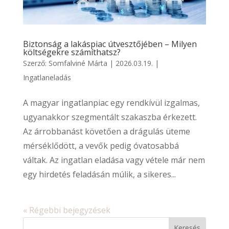
Biztonság a lakáspiac útvesztőjében – Milyen
költségekre számíthatsz?
Szerző:
Somfalviné Márta
|
2026.03.19.
|
Ingatlaneladás
A magyar ingatlanpiac egy rendkívül izgalmas,
ugyanakkor szegmentált szakaszba érkezett.
Az árrobbanást követően a drágulás üteme
mérséklődött, a vevők pedig óvatosabbá
váltak. Az ingatlan eladása vagy vétele már nem
egy hirdetés feladásán múlik, a sikeres...
« Régebbi bejegyzések
Keresés