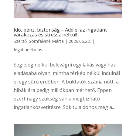
Idő, pénz, biztonság – Add el az ingatlant
várakozás és stressz nélkül!
Szerző:
Somfalviné Márta
|
2026.06.22.
|
Ingatlaneladás
Segítség nélkül belevágni egy lakás vagy ház
eladásába olyan, mintha térkép nélkül indulnál
el egy sűrű erdőben. A buktatók száma nőtt, a
hibák ára pedig milliókban mérhető. Éppen
ezért nagy szükség van a megbízható
ingatlanközvetítésre. Sok tulajdonos még a...