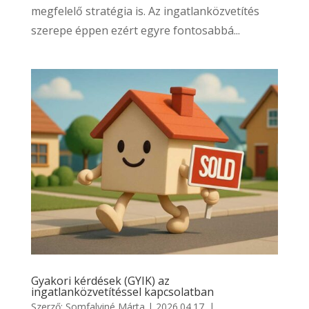
megfelelő stratégia is. Az ingatlanközvetítés
szerepe éppen ezért egyre fontosabbá...
Gyakori kérdések (GYIK) az
ingatlanközvetítéssel kapcsolatban
Szerző:
Somfalviné Márta
|
2026.04.17.
|