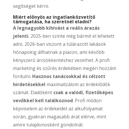
segítséget kérni.
Miért előnyös az ingatlanközvetítő
támogatása, ha szeretnél eladni?
A legnagyobb kihívást a reális árazás
jelenti
. 2025-ben szinte még bármit el lehetett
adni, 2026-ban viszont a túlárazott lakások
hónapokig állhatnak a piacon, ami később
kényszerű árcsökkentéshez vezethet. A profi
marketing és szűrés érdekében megéri hozzám
fordulni.
Hasznos tanácsokkal és célzott
hirdetésekkel
maximalizálom az érdeklődők
számát. Eladóként
csak a valódi, fizetőképes
vevőkkel kell találkoznod
. Profi módon
képviselem az érdekeidet az alkufolyamat
során, gyakran magasabb árat elérve, mint
amire tulajdonosként gondolnál.