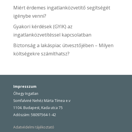
Miért érdemes ingatlanközvetítő segítségét
igénybe venni?
Gyakori kérdések (GYIK) az
ingatlanközvetítéssel kapcsolatban
Biztonság a lakáspiac útvesztőjében – Milyen
költségekre számíthatsz?
Impresszum
Óhegy Ingatlan
Somfalviné Nehéz Márta Tímea e.v
1104. Budapest, Kada utca 75
Adószám: 58097564-1-42
Adatvédelmi tájékoztató