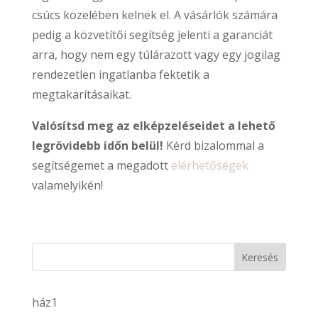
csúcs közelében kelnek el. A vásárlók számára
pedig a közvetítői segítség jelenti a garanciát
arra, hogy nem egy túlárazott vagy egy jogilag
rendezetlen ingatlanba fektetik a
megtakarításaikat.
Valósítsd meg az elképzeléseidet a lehető
legrövidebb időn belül!
Kérd bizalommal a
segítségemet a megadott
elérhetőségek
valamelyikén!
Keresés
1
ház
1