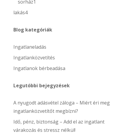
termék
1
sorház
1
termék
4
lakás
4
termék
Blog kategóriák
Ingatlaneladás
Ingatlanközvetítés
Ingatlanok bérbeadása
Legutóbbi bejegyzések
A nyugodt adásvétel záloga – Miért éri meg
ingatlanközvetítőt megbízni?
Idő, pénz, biztonság – Add el az ingatlant
várakozás és stressz nélkül!