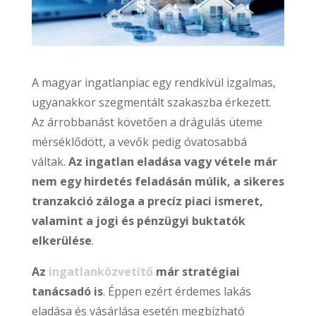
A magyar ingatlanpiac egy rendkívül izgalmas,
ugyanakkor szegmentált szakaszba érkezett.
Az árrobbanást követően a drágulás üteme
mérséklődött, a vevők pedig óvatosabbá
váltak.
Az ingatlan eladása vagy vétele már
nem egy hirdetés feladásán múlik, a sikeres
tranzakció záloga a precíz piaci ismeret,
valamint a jogi és pénzügyi buktatók
elkerülése
.
Az
ingatlanközvetítő
már stratégiai
tanácsadó is
. Éppen ezért érdemes lakás
eladása és vásárlása esetén megbízható