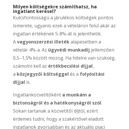
Milyen költségekre számíthatsz, ha
ingatlant keresel?
Kulcsfontosságú a járulékos költségek pontos
ismerete, ugyanis ezek a vételáron felül akár az
ingatlan értékének 5-8%-át is jelenthetik.
A
vagyonszerzési illeték
alapesetben a
vételár 4%-a. Az
ügyvédi munkadíj
jellemzően
0,5–1,5% között mozog. Ha hitelre van szükség,
számolni kell az
értékbecslési díjjal
,
a
közjegyzői költséggel
és a
folyósítási
díjjal
is.
Ingatlanközvetítőként
a munkám a
biztonságról és a hatékonyságról szól
.
Sokan tartanak a közvetítői díjtól, ezért
érdemes tudni, hogy a szakértővel eladott
ingatlanok gyorsabban és az aktuális piaci